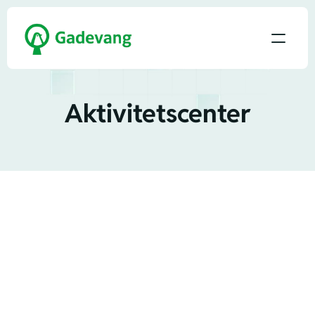
Aktivitetscenter
I Gadevangs aktivitetscenter kan du boltre 
dig i svømmehallen, træne på fitness-
maskinerne i motionscenteret, tage sol eller 