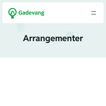
Arrangementer
Året igennem afholder Ejerforeningen og 
klubberne forskellige arrangementer. Typisk i 
forbindelse med jul, fastelavn eller andre 