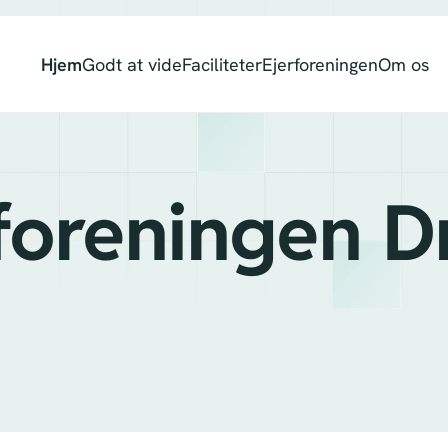
Hjem
Godt at vide
Faciliteter
Ejerforeningen
Om os
foreningen D