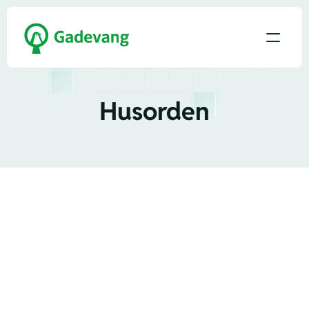
Husorden
Husorden for Ejerforeningen i Gadevang 
beskriver retningslinjer og regler for, hvordan 
vi bor og lever sammen i Gadevang. 